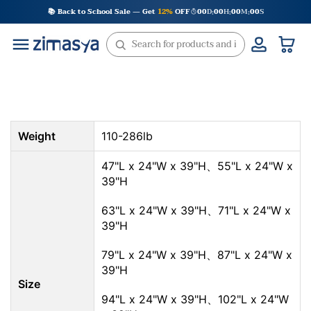
Skip
📚 Back to School Sale — Get
12%
OFF
00
D
00
H
00
M
00
S
:
:
:
to
content
Weight
110-286lb
47"L x 24"W x 39"H、55"L x 24"W x
39"H
63"L x 24"W x 39"H、71"L x 24"W x
39"H
79"L x 24"W x 39"H、87"L x 24"W x
39"H
Size
94"L x 24"W x 39"H、102"L x 24"W