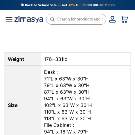
Skip
📚 Back to School Sale — Get
12%
OFF
00
D
00
H
00
M
00
S
:
:
:
to
content
Weight
176~331lb
Desk：
71"L x 63"W x 30"H
79"L x 63"W x 30"H
87"L x 63"W x 30"H
94"L x 63"W x 30"H
Size
102"L x 63"W x 30"H
110"L x 63"W x 30"H
118"L x 63"W x 30"H
File Cabinet：
94"L x 16"W x 79"H